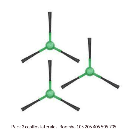
El
El
precio
precio
original
actual
era:
es:
12,99 €.
10,90 €.
Pack 3 cepillos laterales. Roomba 105 205 405 505 705