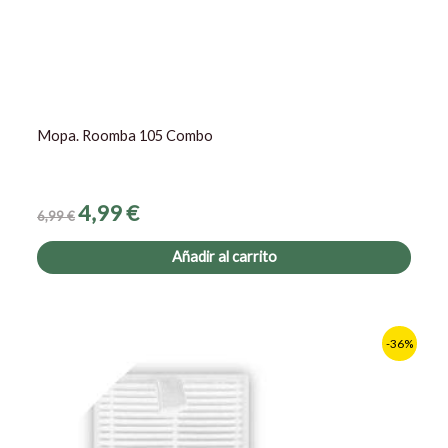
Mopa. Roomba 105 Combo
4,99
€
6,99
€
Añadir al carrito
El
El
-36%
precio
precio
original
actual
era:
es:
10,80 €.
6,90 €.