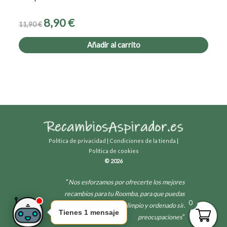
8,90
€
11,90
€
Añadir al carrito
Política de privacidad
|
Condiciones de la tienda
|
Política de cookies
© 2026
"
Nos esforzamos por ofrecerte los mejores
recambios para tu Roomba, para que puedas
0
disfrutar de un hogar limpio y ordenado sin
Tienes 1 mensaje
preocupaciones
"