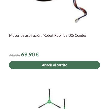
Motor de aspiración. iRobot Roomba 105 Combo
69,90
€
74,90
€
Añadir al carrito
El
El
precio
precio
original
actual
era:
es:
29,90 €.
24,90 €.