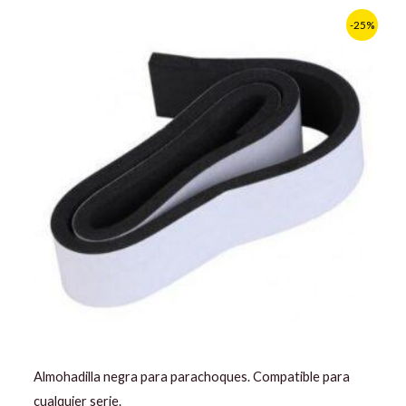
El
El
-25%
precio
precio
original
actual
era:
es:
11,90 €.
8,90 €.
Almohadilla negra para parachoques. Compatible para
cualquier serie.