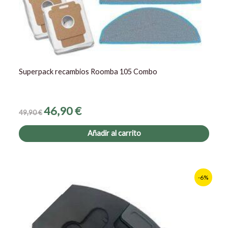
Superpack recambios Roomba 105 Combo
46,90
€
49,90
€
Añadir al carrito
El
El
-6%
precio
precio
original
actual
era:
es:
79,90 €.
74,90 €.