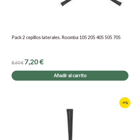
Pack 2 cepillos laterales. Roomba 105 205 405 505 705
7,20
€
8,60
€
Añadir al carrito
El
El
-9%
precio
precio
original
actual
era:
es:
4,30 €.
3,90 €.