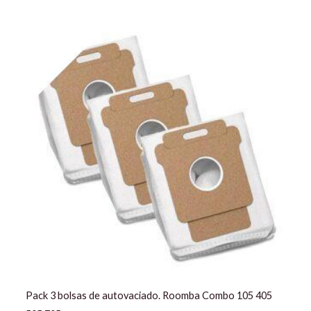
El
El
precio
precio
original
actual
era:
es:
14,99 €.
12,90 €.
Pack 3 bolsas de autovaciado. Roomba Combo 105 405