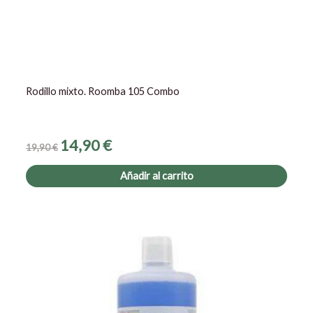
Rodillo mixto. Roomba 105 Combo
14,90
€
19,90
€
Añadir al carrito
El
El
precio
precio
original
actual
era:
es:
29,90 €.
25,50 €.