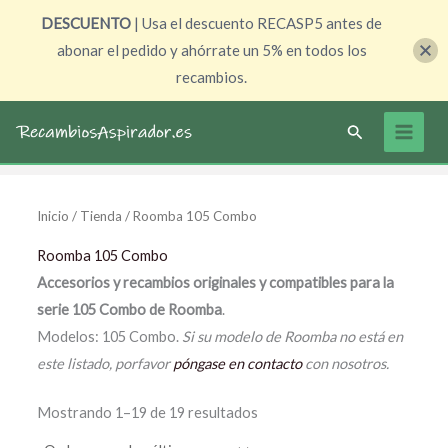
Ir
DESCUENTO
| Usa el descuento RECASP5 antes de
al
abonar el pedido y ahórrate un 5% en todos los
contenido
recambios.
Buscar
Inicio
/
Tienda
/ Roomba 105 Combo
Roomba 105 Combo
Accesorios y recambios originales y compatibles para la
serie 105 Combo de Roomba
.
Modelos: 105 Combo.
Si su modelo de Roomba no está en
este listado, porfavor
póngase en contacto
con nosotros.
Mostrando 1–19 de 19 resultados