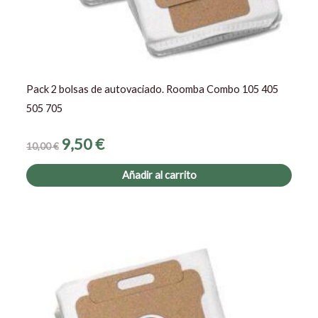
Pack 2 bolsas de autovaciado. Roomba Combo 105 405
505 705
9,50
€
10,00
€
Añadir al carrito
El
El
precio
precio
original
actual
era:
es:
5,00 €.
4,90 €.