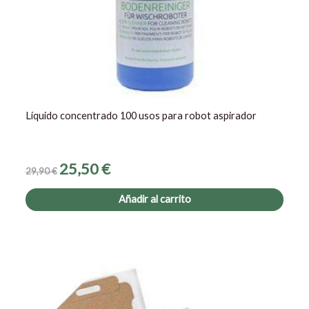
Líquido concentrado 100 usos para robot aspirador
25,50
€
29,90
€
Añadir al carrito
El
El
precio
precio
original
actual
era:
es:
14,99 €.
12,90 €.