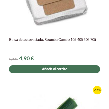
Bolsa de autovaciado. Roomba Combo 105 405 505 705
4,90
€
5,00
€
Añadir al carrito
Este
-33%
prod
tiene