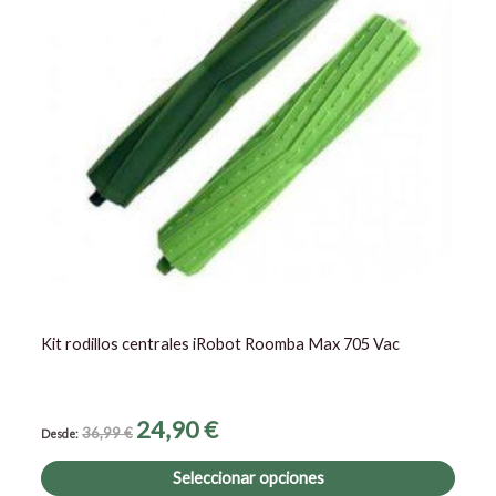
múltip
varia
Las
opcio
se
pued
elegir
en
la
págin
de
prod
Kit rodillos centrales iRobot Roomba Max 705 Vac
24,90
€
36,99
€
Desde:
Seleccionar opciones