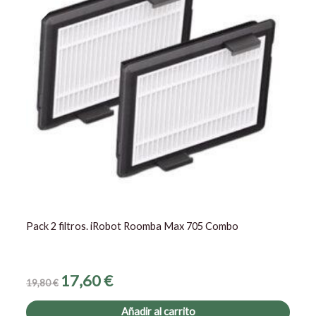
Pack 2 filtros. iRobot Roomba Max 705 Combo
17,60
€
19,80
€
Añadir al carrito