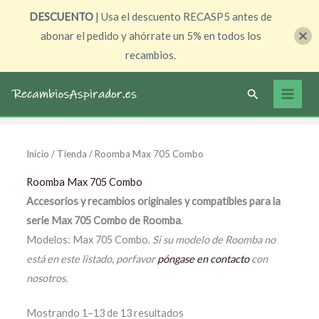
Ir
DESCUENTO
| Usa el descuento RECASP5 antes de
al
abonar el pedido y ahórrate un 5% en todos los
contenido
recambios.
Buscar
Inicio
/
Tienda
/ Roomba Max 705 Combo
Roomba Max 705 Combo
Accesorios y recambios originales y compatibles para la
serie Max 705 Combo de Roomba
.
Modelos: Max 705 Combo.
Si su modelo de Roomba no
está en este listado, porfavor
póngase en contacto
con
nosotros.
Mostrando 1–13 de 13 resultados