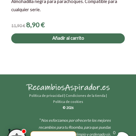
Almohadilla negra para parachoques. Compatible para
cualquier serie.
8,90
€
11,90
€
Añadir al carrito
Política de privacidad
|
Condiciones de la tienda
|
Política de cookies
© 2026
"
Nos esforzamos por ofrecerte los mejores
recambios para tu Roomba, para que puedas
0
disfrutar de un hogar limpio y ordenado sin