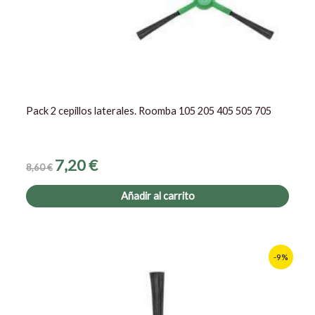
Pack 2 cepillos laterales. Roomba 105 205 405 505 705
7,20
€
8,60
€
Añadir al carrito
El
El
-9%
precio
precio
original
actual
era:
es:
4,30 €.
3,90 €.