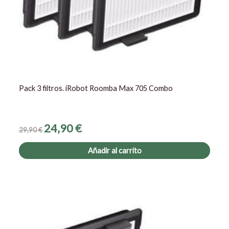
Pack 3 filtros. iRobot Roomba Max 705 Combo
24,90
€
29,90
€
Añadir al carrito
El
El
precio
precio
original
actual
era:
es:
19,80 €.
17,60 €.