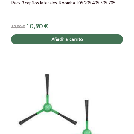
Pack 3 cepillos laterales. Roomba 105 205 405 505 705
10,90
€
12,99
€
Añadir al carrito
El
El
precio
precio
original
actual
era:
es:
8,60 €.
7,20 €.