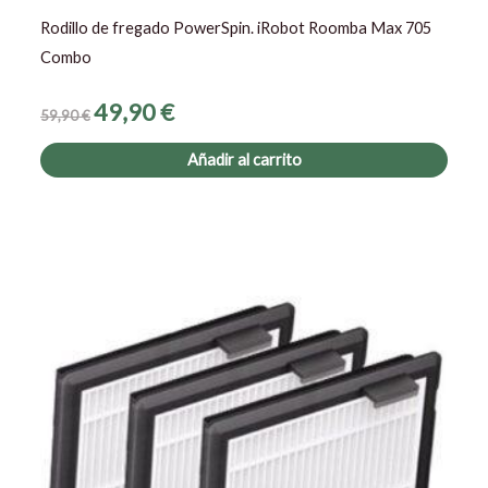
Rodillo de fregado PowerSpin. iRobot Roomba Max 705
Combo
49,90
€
59,90
€
Añadir al carrito
El
El
precio
precio
original
actual
era:
es:
29,90 €.
24,90 €.