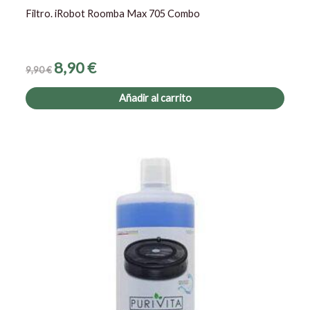
Filtro. iRobot Roomba Max 705 Combo
8,90
€
9,90
€
Añadir al carrito
El
El
precio
precio
original
actual
era:
es:
29,90 €.
25,50 €.