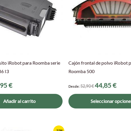
ito iRobot para Roomba serie
Cajón frontal de polvo iRobot 
I6 I3
Roomba 500
,95
€
44,85
€
52,90
€
Desde:
Añadir al carrito
Seleccionar opcione
-33%