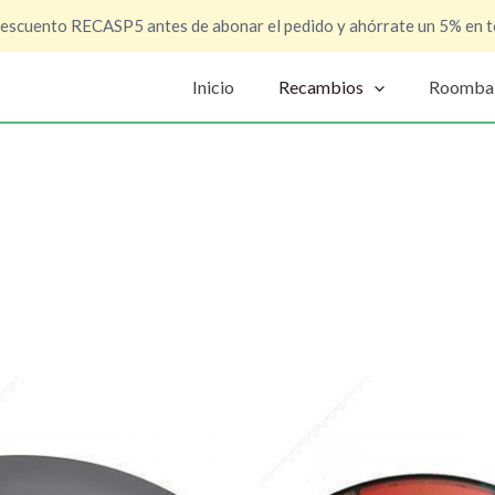
descuento RECASP5 antes de abonar el pedido y ahórrate un 5% en t
Inicio
Recambios
Roomba
El
io
precio
nal
actual
es:
 €.
75,95 €.