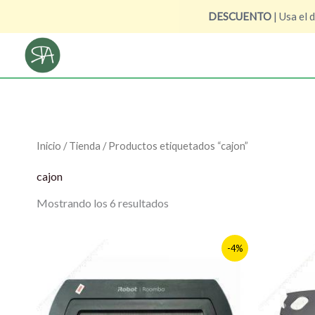
Ir
DESCUENTO
| Usa el 
al
Ordenado
por
contenido
los
últimos
Inicio
/
Tienda
/ Productos etiquetados “cajon”
cajon
Mostrando los 6 resultados
El
El
El
-4%
precio
precio
prec
original
actual
origi
era:
es:
era:
119,90 €.
114,90 €.
89,90