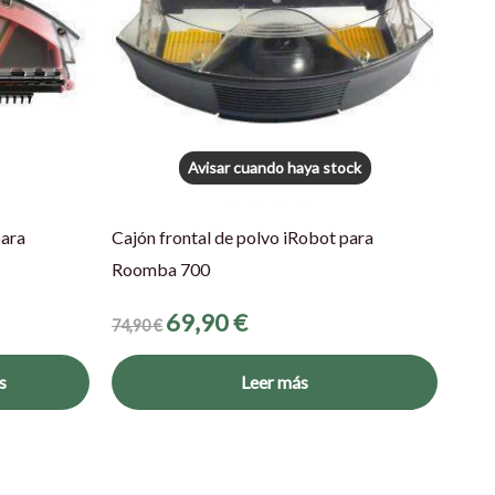
variantes.
Las
opciones
se
pueden
Avisar cuando haya stock
elegir
en
para
Cajón frontal de polvo iRobot para
la
Roomba 700
página
de
69,90
€
74,90
€
producto
s
Leer más