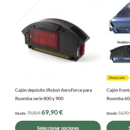
Este
producto
tiene
múltiples
variantes.
Las
opciones
se
pueden
elegir
Destacado
en
Cajón depósito iRobot AeroForce para
Cajón front
la
Roomba serie 800 y 900
Roomba 60
página
de
69,90
€
79,80
€
56,90
Desde:
Desde:
producto
Seleccionar opciones