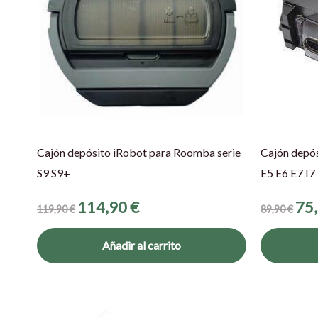
Cajón depósito iRobot para Roomba serie
Cajón depós
S9 S9+
E5 E6 E7 I7 
114,90
€
75
119,90
€
89,90
€
Añadir al carrito