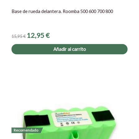
Base de rueda delantera. Roomba 500 600 700 800
12,95
€
15,95
€
Añadir al carrito
El
El
precio
precio
original
actual
era:
es:
69,90 €.
59,90 €.
Recomendado