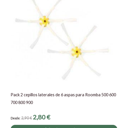
múltip
varia
Las
opcio
se
pued
elegir
en
la
págin
de
prod
Pack 2 cepillos laterales de 6 aspas para Roomba 500 600
700 800 900
2,80
€
2,90
€
Desde: