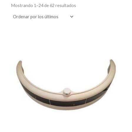
Mostrando 1–24 de 62 resultados
El
El
precio
precio
original
actual
era:
es:
39,90 €.
34,90 €.