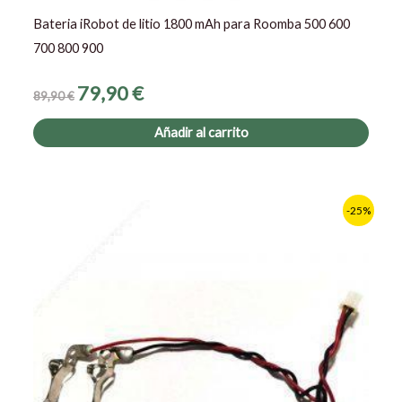
Bateria iRobot de litio 1800 mAh para Roomba 500 600
700 800 900
79,90
€
89,90
€
Añadir al carrito
El
El
-25%
precio
precio
original
actual
era:
es:
19,90 €.
14,90 €.