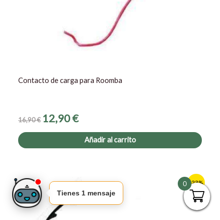
Contacto de carga para Roomba
12,90
€
16,90
€
Añadir al carrito
El
El
-23%
0
precio
precio
Tienes 1 mensaje
original
actual
era:
es:
29,90 €.
22,90 €.