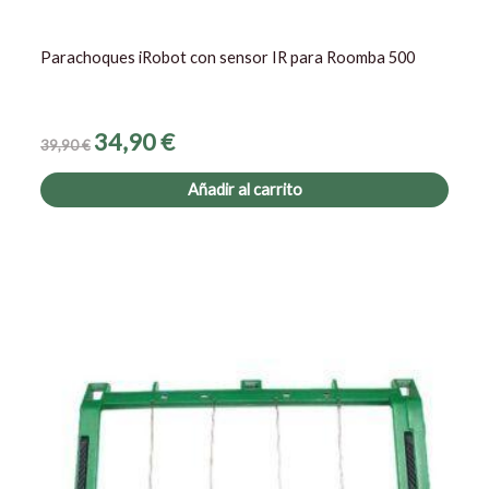
Parachoques iRobot con sensor IR para Roomba 500
34,90
€
39,90
€
Añadir al carrito
El
El
precio
precio
original
actual
era:
es:
19,90 €.
17,90 €.