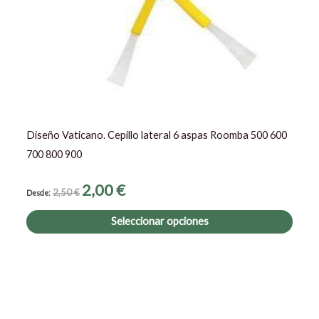
pued
elegir
en
la
págin
de
prod
Diseño Vaticano. Cepillo lateral 6 aspas Roomba 500 600
700 800 900
2,00
€
2,50
€
Desde:
Seleccionar opciones
El
El
precio
precio
original
actual
era:
es: