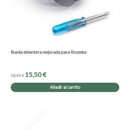
Rueda delantera mejorada para Roomba
15,50
€
18,95
€
Añadir al carrito
El
El
precio
precio
original
actual
era:
es: