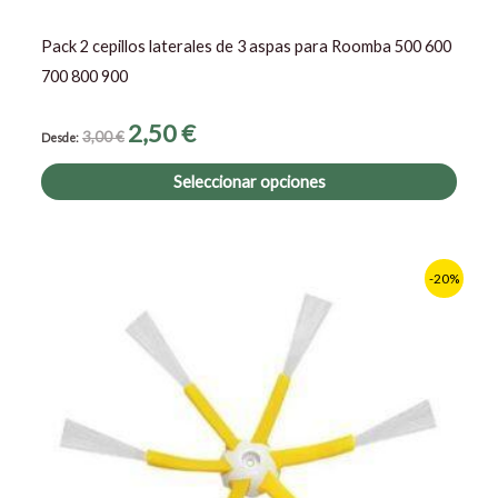
de
prod
Pack 2 cepillos laterales de 3 aspas para Roomba 500 600
700 800 900
2,50
€
3,00
€
Desde:
Seleccionar opciones
Este
-20%
prod
tiene
múltip
varia
Las
opcio
se