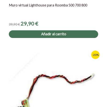
Muro virtual Lighthouse para Roomba 500 700 800
29,90
€
39,90
€
Añadir al carrito
El
El
-20%
precio
precio
original
actual
era:
es:
24,90 €.
19,90 €.