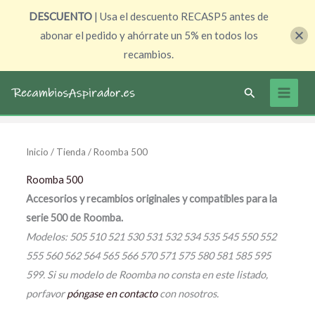
Ir
DESCUENTO
| Usa el descuento RECASP5 antes de
al
abonar el pedido y ahórrate un 5% en todos los
contenido
recambios.
Buscar
Inicio
/
Tienda
/ Roomba 500
Roomba 500
Accesorios y recambios originales y compatibles para la
serie 500 de Roomba.
Modelos: 505 510 521 530 531 532 534 535 545 550 552
555 560 562 564 565 566 570 571 575 580 581 585 595
599. Si su modelo de Roomba no consta en este listado,
porfavor
póngase en contacto
con nosotros.