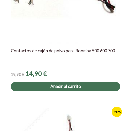
Contactos de cajón de polvo para Roomba 500 600 700
14,90
€
19,90
€
Añadir al carrito
El
El
-20%
precio
precio
original
actual
era:
es:
24,90 €.
19,90 €.