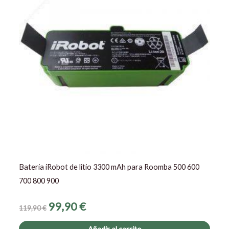
119,90 €.
99,90 €.
Bateria iRobot de litio 3300 mAh para Roomba 500 600
700 800 900
99,90
€
119,90
€