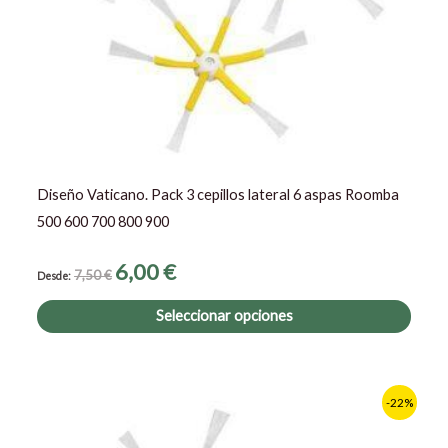
pued
elegir
en
la
págin
de
prod
Diseño Vaticano. Pack 3 cepillos lateral 6 aspas Roomba
500 600 700 800 900
6,00
€
7,50
€
Desde:
Seleccionar opciones
Este
-22%
prod