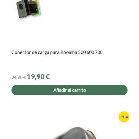
Conector de carga para Roomba 500 600 700
19,90
€
24,90
€
Añadir al carrito
El
El
-20%
precio
precio
original
actual
era:
es:
14,90 €.
11,90 €.