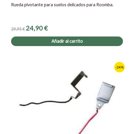
Rueda pivotante para suelos delicados para Roomba.
24,90
€
29,95
€
Añadir al carrito
El
El
-24%
precio
precio
original
actual
era:
es:
16,90 €.
12,90 €.