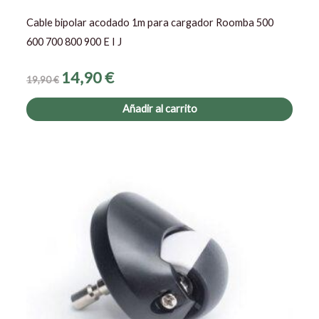
Cable bipolar acodado 1m para cargador Roomba 500
600 700 800 900 E I J
14,90
€
19,90
€
Añadir al carrito
El
El
precio
precio
original
actual
era:
es:
18,95 €.
15,50 €.