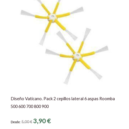
tiene
múltip
varia
Las
opcio
se
pued
elegir
en
la
págin
de
prod
Diseño Vaticano. Pack 2 cepillos lateral 6 aspas Roomba
500 600 700 800 900
3,90
€
5,00
€
Desde: