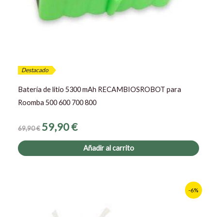
Destacado
Batería de litio 5300 mAh RECAMBIOSROBOT para
Roomba 500 600 700 800
59,90
€
69,90
€
Añadir al carrito
Este
-6%
prod
tiene