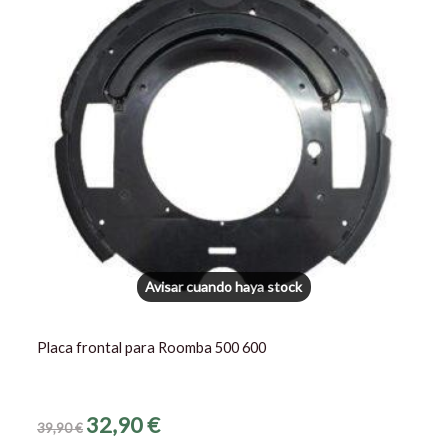
era:
es:
39,90 €.
32,90 €.
Avisar cuando haya stock
Placa frontal para Roomba 500 600
32,90
€
39,90
€