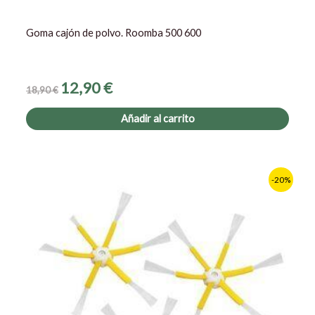
Goma cajón de polvo. Roomba 500 600
12,90
€
18,90
€
Añadir al carrito
Este
-20%
prod
tiene
múltip
varia
Las
opcio
se