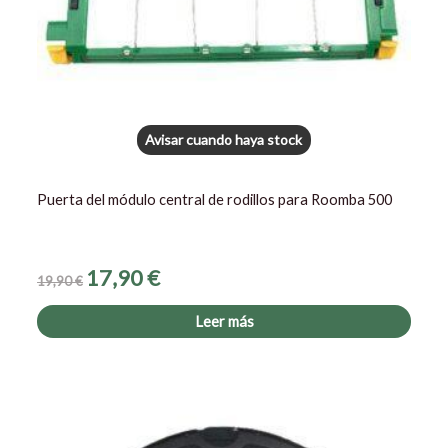
Avisar cuando haya stock
Puerta del módulo central de rodillos para Roomba 500
17,90
€
19,90
€
Leer más
El
El
precio
precio
original
actual