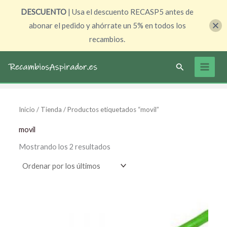
Ir
DESCUENTO
| Usa el descuento RECASP5 antes de
al
abonar el pedido y ahórrate un 5% en todos los
contenido
recambios.
Ordenado
por
Buscar
los
últimos
Inicio
/
Tienda
/ Productos etiquetados “movil”
movil
Mostrando los 2 resultados
El
El
precio
precio
original
actual
era:
es:
5,99 €.
4,90 €.