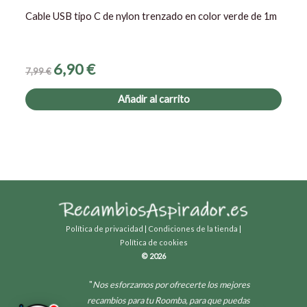
Cable USB tipo C de nylon trenzado en color verde de 1m
6,90
€
7,99
€
Añadir al carrito
Política de privacidad
|
Condiciones de la tienda
|
Política de cookies
© 2026
"
Nos esforzamos por ofrecerte los mejores
recambios para tu Roomba, para que puedas