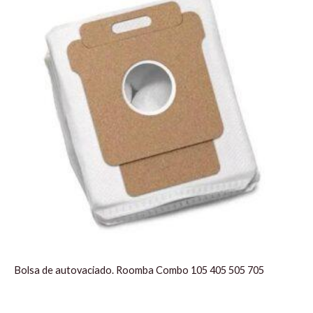
era:
es:
5,00 €.
4,90 €.
Bolsa de autovaciado. Roomba Combo 105 405 505 705