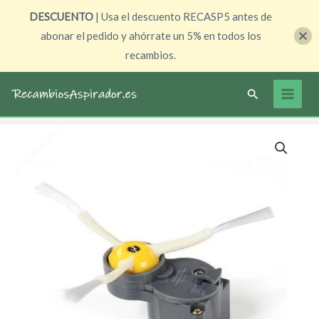
Ir
DESCUENTO
| Usa el descuento RECASP5 antes de
al
abonar el pedido y ahórrate un 5% en todos los
contenido
recambios.
Buscar
Motor
El
El
de
precio
precio
cepillo
lateral
original
actual
para
era:
es:
Roomba
49,90 €.
34,90 €.
500
600
700
800