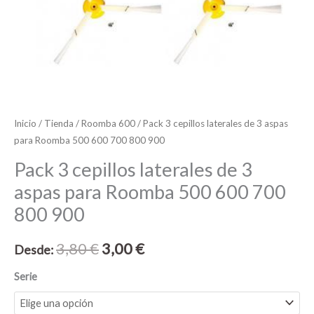
600
700
800
900
cantidad
Inicio
/
Tienda
/
Roomba 600
/ Pack 3 cepillos laterales de 3 aspas
para Roomba 500 600 700 800 900
Pack 3 cepillos laterales de 3
aspas para Roomba 500 600 700
800 900
3,80
€
3,00
€
Desde:
Serie