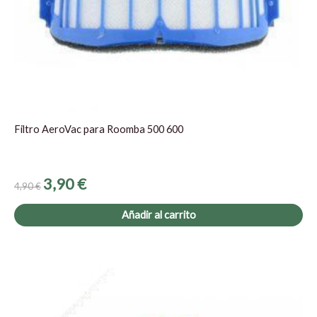
Filtro AeroVac para Roomba 500 600
3,90
€
4,90
€
Añadir al carrito
El
El
precio
precio
original
actual
era:
es: