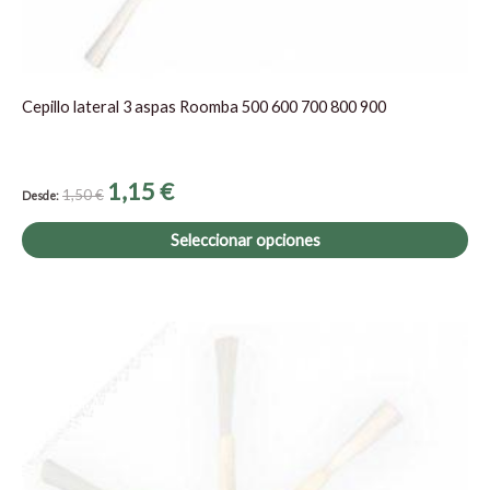
pá
de
pr
Cepillo lateral 3 aspas Roomba 500 600 700 800 900
1,15
€
1,50
€
Desde:
Seleccionar opciones
Es
pr
tie
múl
var
La