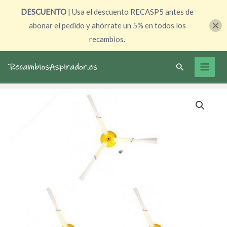
Ir
DESCUENTO
| Usa el descuento RECASP5 antes de
al
abonar el pedido y ahórrate un 5% en todos los
contenido
recambios.
Buscar
Pack
3
cepillos
laterales
de
3
aspas
para
Roomba
500