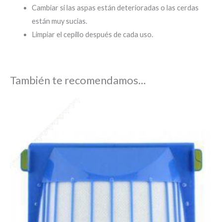
Cambiar si las aspas están deterioradas o las cerdas
están muy sucias.
Limpiar el cepillo después de cada uso.
También te recomendamos…
El
El
precio
precio
original
actual
era:
es:
4,90 €.
3,90 €.