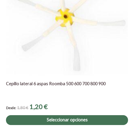
op
se
pu
ele
en
la
pá
de
pr
Cepillo lateral 6 aspas Roomba 500 600 700 800 900
1,20
€
1,80
€
Desde:
Seleccionar opciones