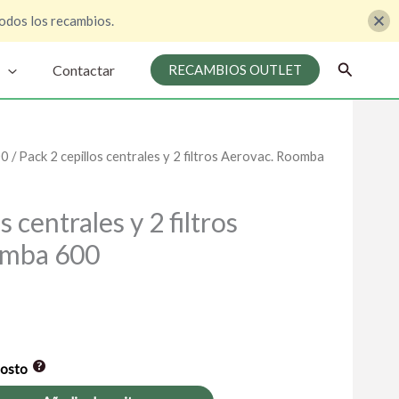
odos los recambios.
Buscar
Contactar
RECAMBIOS OUTLET
00
/ Pack 2 cepillos centrales y 2 filtros Aerovac. Roomba
l
recio
s centrales y 2 filtros
ctual
omba 600
s:
7,70 €.
gosto