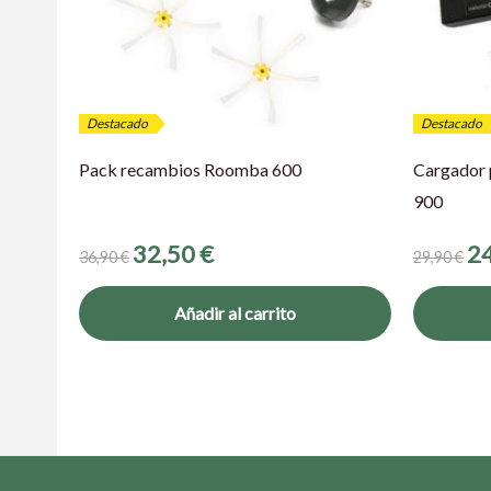
Destacado
Destacado
Pack recambios Roomba 600
Cargador 
900
32,50
€
2
36,90
€
29,90
€
Añadir al carrito