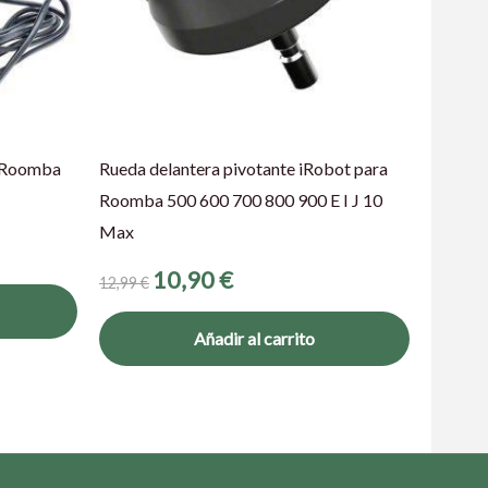
t Roomba
Rueda delantera pivotante iRobot para
Roomba 500 600 700 800 900 E I J 10
Max
10,90
€
12,99
€
Añadir al carrito