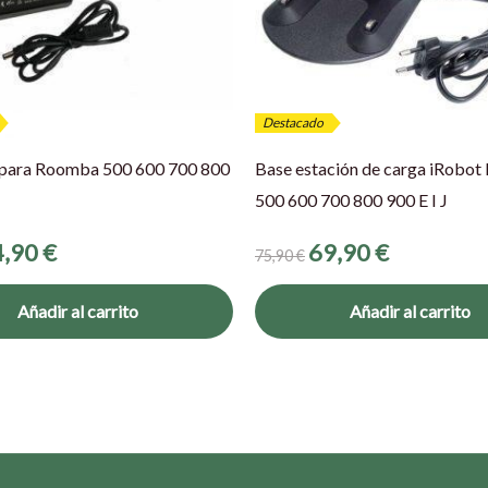
Destacado
para Roomba 500 600 700 800
Base estación de carga iRobo
500 600 700 800 900 E I J
4,90
€
69,90
€
75,90
€
Añadir al carrito
Añadir al carrito