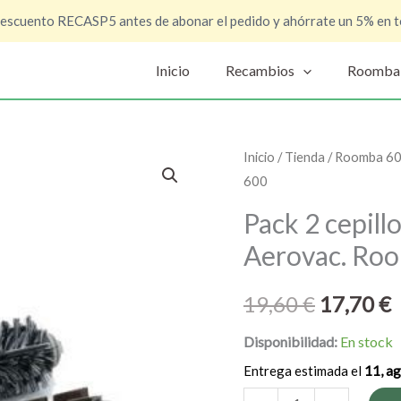
descuento RECASP5 antes de abonar el pedido y ahórrate un 5% en t
Inicio
Recambios
Roomba
Pack
Inicio
/
Tienda
/
Roomba 6
El
E
600
2
precio
p
cepillos
Pack 2 cepillo
centrales
original
a
Aerovac. Ro
y
era:
e
2
19,60
€
17,70
€
filtros
19,60 €.
1
Aerovac.
Disponibilidad:
En stock
Roomba
Entrega estimada el
11, a
600