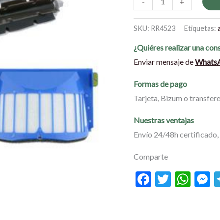
-
+
cantidad
SKU:
RR4523
Etiquetas:
¿Quiéres realizar una con
Enviar mensaje de
Whats
Formas de pago
Tarjeta, Bizum o transfer
Nuestras ventajas
Envío 24/48h certificado, 
Comparte
Facebook
Twitte
Wha
M