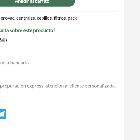
Añadir al carrito
aerovac
,
centrales
,
cepillos
,
filtros
,
pack
sulta sobre este producto?
App
encia bancaria
preparación express, atención al cliente personalizada.
r
tsApp
essenger
Telegram