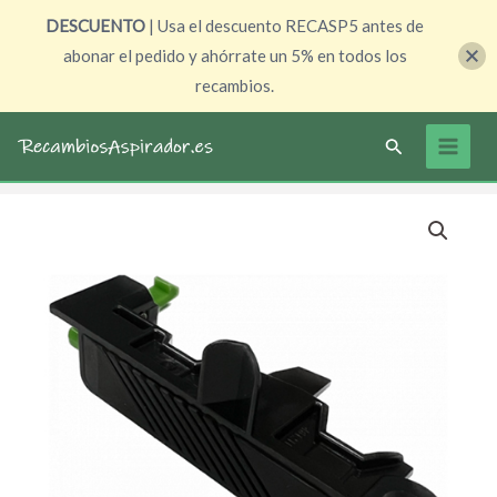
Ir
DESCUENTO
| Usa el descuento RECASP5 antes de
al
abonar el pedido y ahórrate un 5% en todos los
contenido
recambios.
Buscar
El
El
precio
precio
original
actual
era:
es:
79,90 €.
59,90 €.