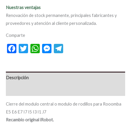
Nuestras ventajas
Renovación de stock permanente, principales fabricantes y
proveedores y atención al cliente personalizada.
Comparte
Facebook
Twitter
WhatsApp
Messenger
Telegram
Descripción
Información adicional
Cierre del modulo central o modulo de rodillos para Rooomba
E5 E6 E7 I7 I5 I3 I1 J7
Recambio original iRobot.