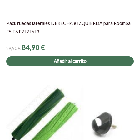
Pack ruedas laterales DERECHA e IZQUIERDA para Roomba
E5 E6 E7 I7 I6 I3
84,90
€
89,90
€
Añadir al carrito
El
El
precio
precio
original
actual
era:
es:
39,90 €.
34,90 €.