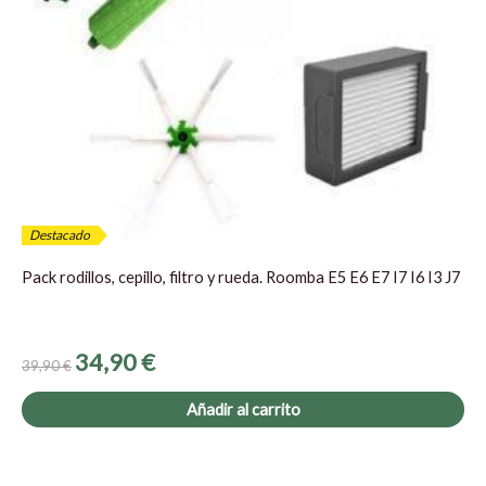
Destacado
Pack rodillos, cepillo, filtro y rueda. Roomba E5 E6 E7 I7 I6 I3 J7
34,90
€
39,90
€
Añadir al carrito