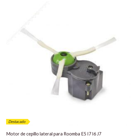
El
El
precio
precio
original
actual
era:
es:
59,90 €.
49,90 €.
Destacado
Motor de cepillo lateral para Roomba E5 I7 I6 J7