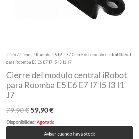
Inicio
/
Tienda
/
Roomba E5 E6 E7
/ Cierre del modulo central iRobot
para Roomba E5 E6 E7 I7 I5 I3 I1 J7
Cierre del modulo central iRobot
para Roomba E5 E6 E7 I7 I5 I3 I1
J7
79,90
€
59,90
€
Disponibilidad:
Agotado
Avisar cuando haya stock