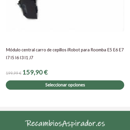
en
la
pá
de
pr
Módulo central carro de cepillos iRobot para Roomba E5 E6 E7
I7 I5 I6 I3 I1 J7
159,90
€
199,99
€
Seleccionar opciones