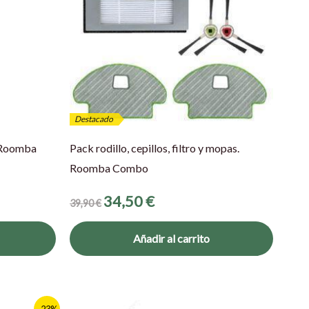
Destacado
. Roomba
Pack rodillo, cepillos, filtro y mopas.
Roomba Combo
34,50
€
39,90
€
Añadir al carrito
El
El
-23%