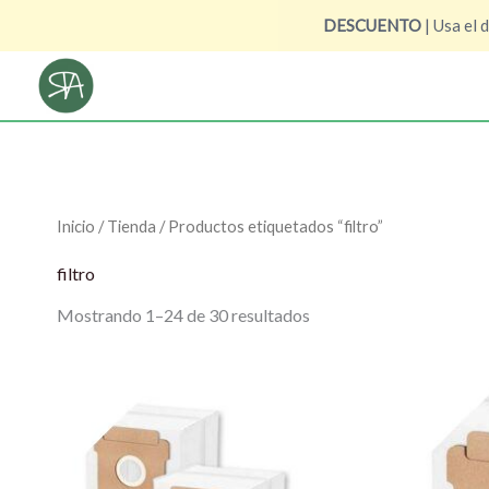
Ir
DESCUENTO
| Usa el 
al
contenido
Inicio
/
Tienda
/ Productos etiquetados “filtro”
filtro
Mostrando 1–24 de 30 resultados
El
El
El
precio
precio
precio
original
actual
origin
era:
es:
era:
19,99 €.
16,90 €.
7,60 €.