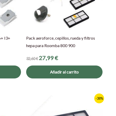
6+ I3+
Pack aeroforce, cepillos, rueda y filtros
hepa para Roomba 800 900
27,99
€
32,60
€
Añadir al carrito
El
El
-38%
precio
precio
original
actual
era:
es:
7,95 €.
4,95 €.