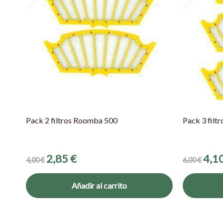
Pack 2 filtros Roomba 500
Pack 3 filt
2,85
€
4,1
4,00
€
6,00
€
Añadir al carrito