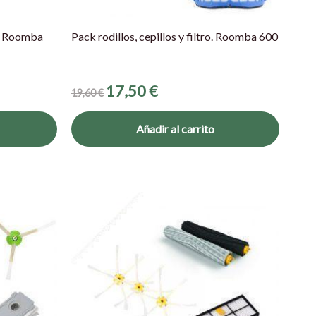
o. Roomba
Pack rodillos, cepillos y filtro. Roomba 600
17,50
€
19,60
€
Añadir al carrito
El
El
precio
precio
original
actual
era:
es:
32,60 €.
27,99 €.