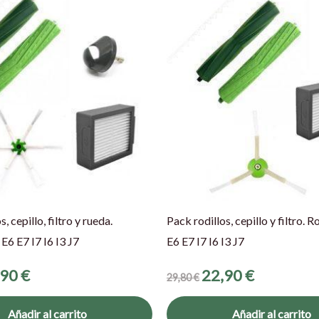
io
precio
precio
precio
nal
actual
original
actual
es:
era:
es:
 €.
34,90 €.
29,80 €.
22,90 €.
, cepillo, filtro y rueda.
Pack rodillos, cepillo y filtro.
6 E7 I7 I6 I3 J7
E6 E7 I7 I6 I3 J7
,90
€
22,90
€
29,80
€
Añadir al carrito
Añadir al carrito