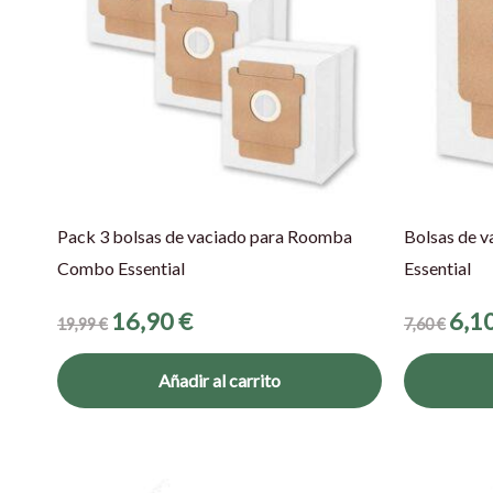
Pack 3 bolsas de vaciado para Roomba
Bolsas de 
Combo Essential
Essential
16,90
€
6,1
19,99
€
7,60
€
Añadir al carrito
El
El
El