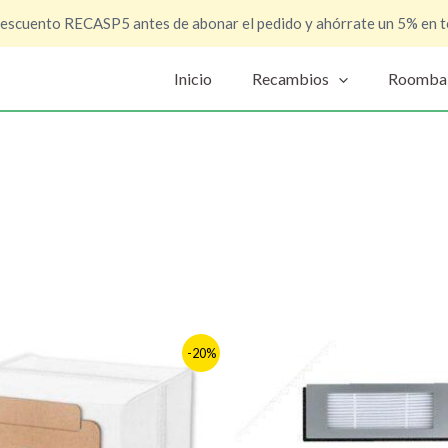
descuento RECASP5 antes de abonar el pedido y ahórrate un 5% en t
Inicio
Recambios
Roomba
El
El
El
-20%
precio
precio
precio
al
actual
original
actual
es:
era:
es:
6,10 €.
14,90 €.
12,90 €.