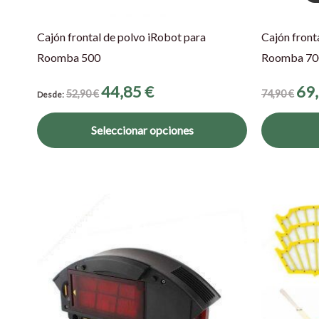
elegir
en
Cajón frontal de polvo iRobot para
Cajón front
la
Roomba 500
Roomba 70
página
de
44,85
€
69
52,90
€
74,90
€
Desde:
producto
Seleccionar opciones
El
Este
prec
producto
origi
era:
tiene
24,60
múltiples
variantes.
Las