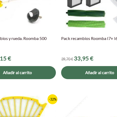
bios y rueda. Roomba 500
Pack recambios Roomba I7+ I
,15
€
33,95
€
39,70
€
Añadir al carrito
Añadir al carrito
El
El
El
-32%
precio
precio
precio
al
actual
original
actual
es:
era:
es:
4,10 €.
4,40 €.
3,85 €.