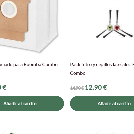
vaciado para Roomba Combo
Pack filtro y cepillos laterales
Combo
0
€
12,90
€
14,90
€
Añadir al carrito
Añadir al carrito
El
El
El