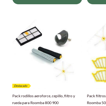
El
El
El
precio
precio
prec
original
actual
origi
era:
es:
era:
29,90 €.
26,95 €.
24,10
Destacado
Pack rodillos aeroforce, cepillo, filtro y
Pack filtros
rueda para Roomba 800 900
Roomba 50