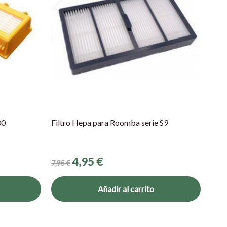
00
Filtro Hepa para Roomba serie S9
4,95
€
7,95
€
Añadir al carrito