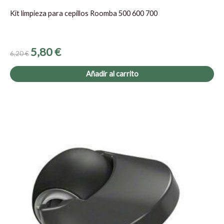
Kit limpieza para cepillos Roomba 500 600 700
5,80
€
6,20
€
Añadir al carrito
El
El
precio
precio
original
actual
era:
es:
12,99 €.
10,90 €.