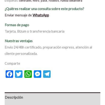
Etiquetas:
centrales
,
filtro
,
pack
,
rodillos
,
rueda delantera
¿Quiéres realizar una consulta sobre este producto?
Enviar mensaje de
WhatsApp
Formas de pago
Tarjeta, Bizum o transferencia bancaria
Nuestras ventajas
Envío 24/48h certificado, preparación express, atención al
cliente personalizada.
Comparte
Facebook
Twitter
WhatsApp
Messenger
Telegram
Descripción