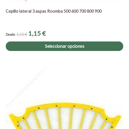
Cepillo lateral 3 aspas Roomba 500 600 700 800 900
1,15
€
1,50
€
Desde:
Seleccionar opciones
El
El
precio
precio
original
actual
era:
es:
2,99 €.
2,50 €.