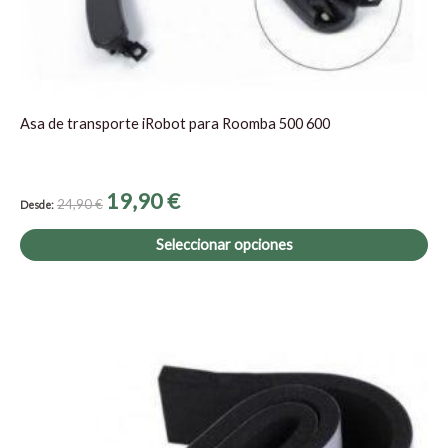
pá
de
pr
Asa de transporte iRobot para Roomba 500 600
19,90
€
24,90
€
Desde:
Seleccionar opciones
El
El
precio
precio
original
actual
era:
es:
11,90 €.
8,90 €.