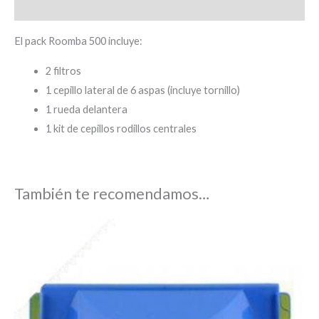
Información adicional
El pack Roomba 500 incluye:
2 filtros
1 cepillo lateral de 6 aspas (incluye tornillo)
1 rueda delantera
1 kit de cepillos rodillos centrales
También te recomendamos…
El
El
precio
precio
original
actual
era:
es:
4,90 €.
3,90 €.