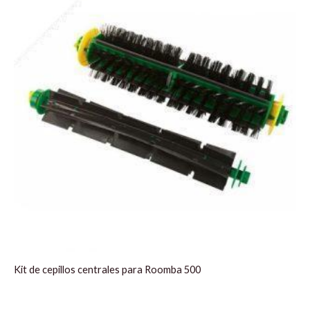
era:
es:
11,90 €.
9,60 €.
Kit de cepillos centrales para Roomba 500