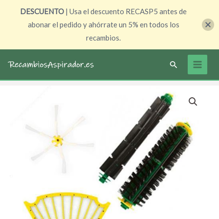
Ir
DESCUENTO
| Usa el descuento RECASP5 antes de
al
abonar el pedido y ahórrate un 5% en todos los
contenido
recambios.
Buscar
Pack
El
El
recambios
precio
precio
Roomba
500
original
actual
cantidad
era:
es:
29,70 €.
24,60 €.