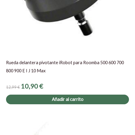
Rueda delantera pivotante iRobot para Roomba 500 600 700
800 900 E I J 10 Max
10,90
€
12,99
€
Añadir al carrito
El
El
precio
precio
original
actual