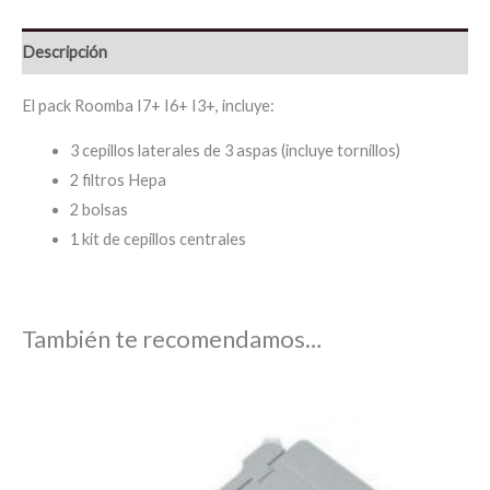
Descripción
El pack Roomba I7+ I6+ I3+, incluye:
3 cepillos laterales de 3 aspas (incluye tornillos)
2 filtros Hepa
2 bolsas
1 kit de cepillos centrales
También te recomendamos…
El
El
precio
precio
original
actual
era:
es:
7,60 €.
6,10 €.