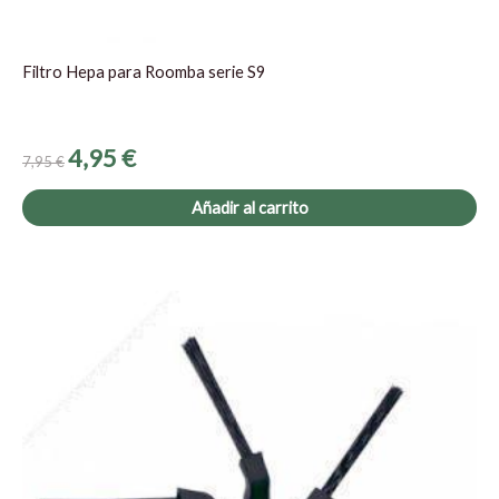
Filtro Hepa para Roomba serie S9
4,95
€
7,95
€
Añadir al carrito
El
El
precio
precio
original
actual
era:
es:
7,95 €.
4,90 €.