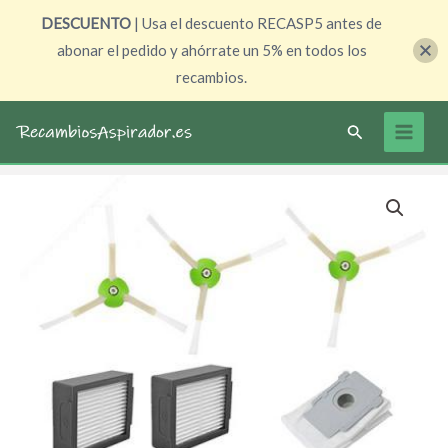
Ir
DESCUENTO
| Usa el descuento RECASP5 antes de
al
abonar el pedido y ahórrate un 5% en todos los
contenido
recambios.
Buscar
Pack
El
El
recambios
precio
precio
Roomba
I7+
original
actual
I6+
era:
es:
I3+
39,70 €.
33,95 €.
cantidad