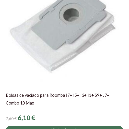
Bolsas de vaciado para Roomba I7+ I5+ I3+ I1+ S9+ J7+
Combo 10 Max
6,10
€
7,60
€