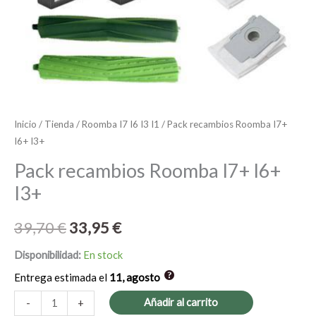
Inicio
/
Tienda
/
Roomba I7 I6 I3 I1
/ Pack recambios Roomba I7+
I6+ I3+
Pack recambios Roomba I7+ I6+
I3+
39,70
€
33,95
€
Disponibilidad:
En stock
Entrega estimada el
11, agosto
Añadir al carrito
-
+